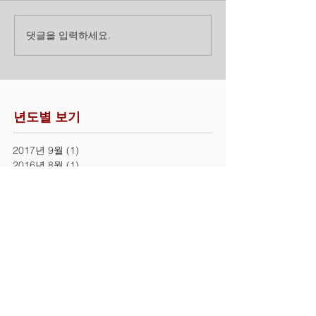
댓글을 입력하세요.
년도별 보기
2017년 9월
(1)
게시물 1개
2016년 8월
(1)
게시물 1개
2016년 5월
(4)
게시물 4개
태크별 보기
자료
출원인
통계
특허관련법
MJ특허번역사무소
Web:
www.mrjin-ipt.com
E-MAIL
:
mail@mrjin-
ipt.com
서울특별시 금천구 가산디지털2로 173, 308호(가산
동, 에이스비즈포레빌딩)