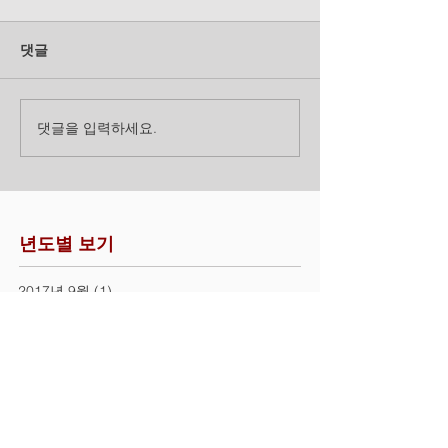
댓글
댓글을 입력하세요.
년도별 보기
2017년 9월
(1)
게시물 1개
2016년 8월
(1)
게시물 1개
2016년 5월
(4)
게시물 4개
태크별 보기
자료
출원인
통계
특허관련법